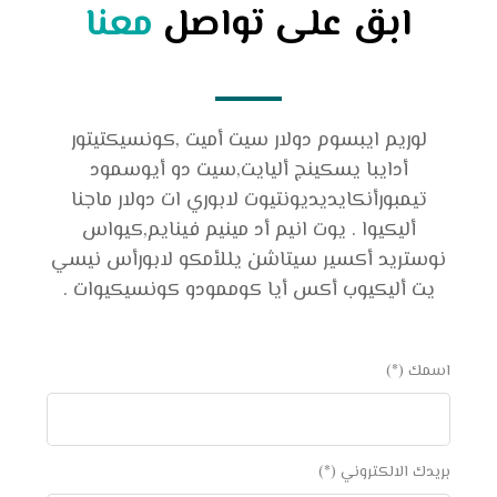
ابق على تواصل
معنا
لوريم ايبسوم دولار سيت أميت ,كونسيكتيتور
أدايبا يسكينج أليايت,سيت دو أيوسمود
تيمبورأنكايديديونتيوت لابوري ات دولار ماجنا
أليكيوا . يوت انيم أد مينيم فينايم,كيواس
نوستريد أكسير سيتاشن يللأمكو لابورأس نيسي
يت أليكيوب أكس أيا كوممودو كونسيكيوات .
اسمك (*)
بريدك الالكتروني (*)