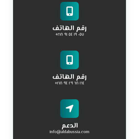
رقم الهاتف
٠٥٧ ١٩ ٥٤ ٩١ ٢١٨+
رقم الهاتف
١٦٤ ٦٨ ٢٩ ٩٤ ٢١٨+
الدعم
info@aldabussia.com