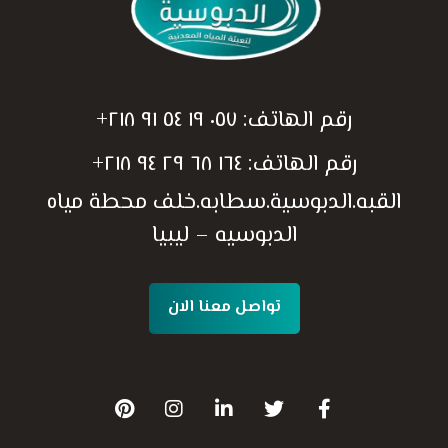
رقم الهاتف:
٠٥٧ ١٩ ٥٤ ٩١ ٢١٨+
رقم الهاتف:
١٦٤ ٦٨ ٢٩ ٩٤ ٢١٨+
القبه.الدبوسية.سطابه.خلف محطة مياه
الدبوسيه – ليبيا
تواصل معنا الان