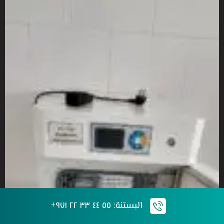
البستنة: ٥٥ ٤٤ ٣٣ ٢٢ ٩٧١+