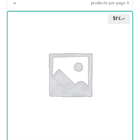
$
٢٤.٠٠