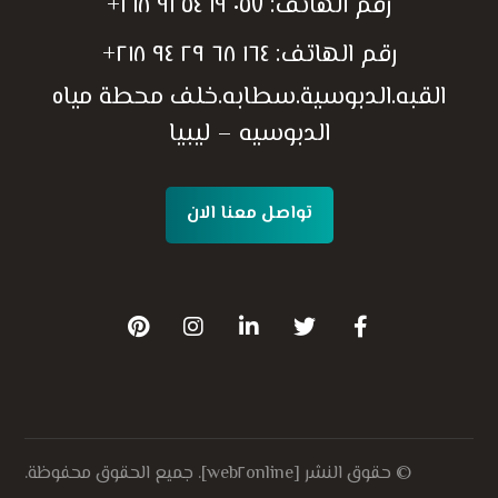
رقم الهاتف:
٠٥٧ ١٩ ٥٤ ٩١ ٢١٨+
رقم الهاتف:
١٦٤ ٦٨ ٢٩ ٩٤ ٢١٨+
القبه.الدبوسية.سطابه.خلف محطة مياه
الدبوسيه – ليبيا
تواصل معنا الان
© حقوق النشر [web٢online]. جميع الحقوق محفوظة.