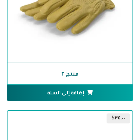
منتج ٢
إضافة إلى السلة
$
٣٥.٠٠