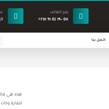
رقم الهاتف
عن
٥٧ ١٩٠ ٥٤ ٩١ ٢١٨+
ال
اتصل بنا
هذه هي قائمة
للغاية وذات