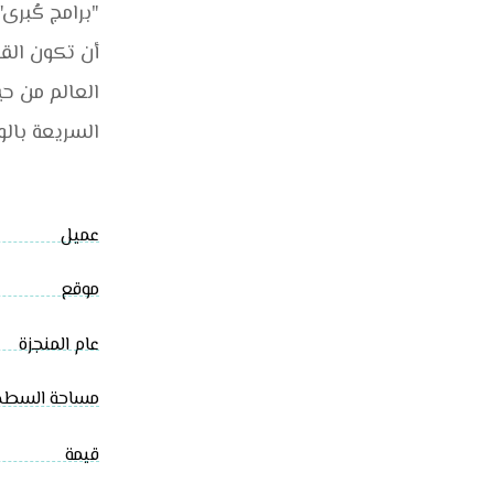
"برامج كُبرى
أن تكون القا
العالم من ح
السريعة بالول
عميل
موقع
عام المنجزة
مساحة السطح
قيمة