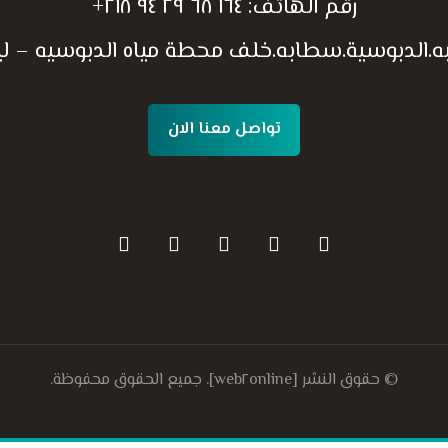
رقم الهاتف:
١٦٤ ٦٨ ٢٩ ٩٤ ٢١٨+
به.الدبوسية.سطابه.خلف محطة مياه الدبوسيه – ليب
تواصل معنا الان
© حقوق النشر [web٢online]. جميع الحقوق محفوظة.