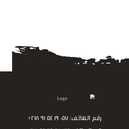
رقم الهاتف:
٠٥٧ ١٩ ٥٤ ٩١ ٢١٨+