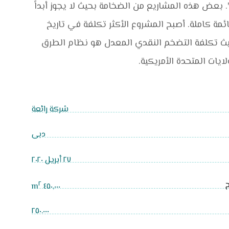
". بعض هذه المشاريع من الضخامة بحيث لا يجوز أبداً
ئمة كاملة. أصبح المشروع الأكثر تكلفة في تاريخ
يث تكلفة التضخم النقدي المعدل هو نظام الطرق
ايات المتحدة الأمريكية.
شركة رائعة
دبی
٢٧ أبريل ٢٠٢٠
٢
٤٥٠,٠٠٠ m
٢٥٠.٠٠٠