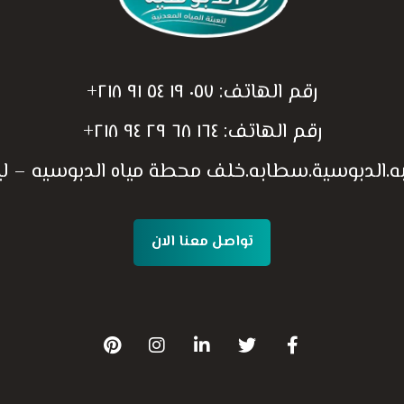
رقم الهاتف:
٠٥٧ ١٩ ٥٤ ٩١ ٢١٨+
رقم الهاتف:
١٦٤ ٦٨ ٢٩ ٩٤ ٢١٨+
به.الدبوسية.سطابه.خلف محطة مياه الدبوسيه – ليب
تواصل معنا الان