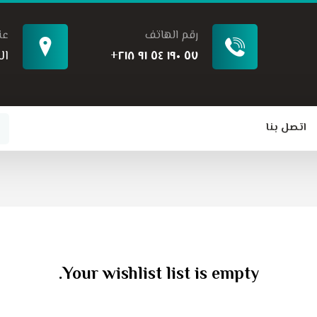
رقم الهاتف
عن
٥٧ ١٩٠ ٥٤ ٩١ ٢١٨+
ال
اتصل بنا
Your wishlist list is empty.